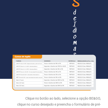
s
d
e
I
di
o
m
a
s
Clique no botão ao lado, selecione a opção BE&GO,
clique no curso desejado e preencha o formulário de pré-