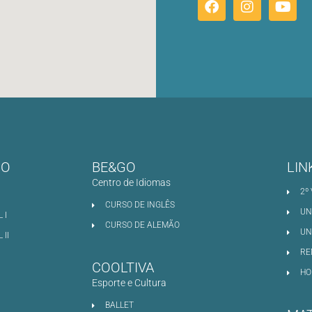
NO
BE&GO
LIN
Centro de Idiomas
2º
CURSO DE INGLÊS
UN
 I
CURSO DE ALEMÃO
UN
II
RE
COOLTIVA
HO
Esporte e Cultura
BALLET