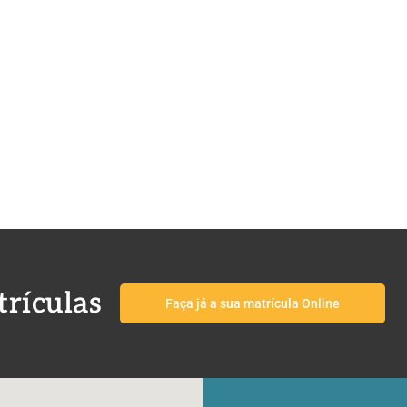
rículas
Faça já a sua matrícula Online