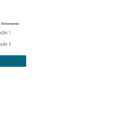
 Itinerarios
ção 1
ção 2
ar mensagem