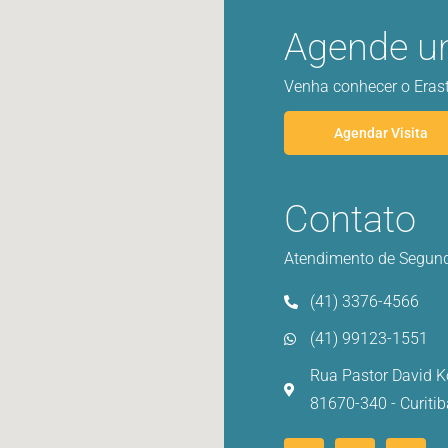
Agende um
Venha conhecer o Erast
Agendar Visita
Contato
Atendimento de Segunda
(41) 3376-4566
(41) 99123-1551
Rua Pastor David K
81670-340 - Curiti