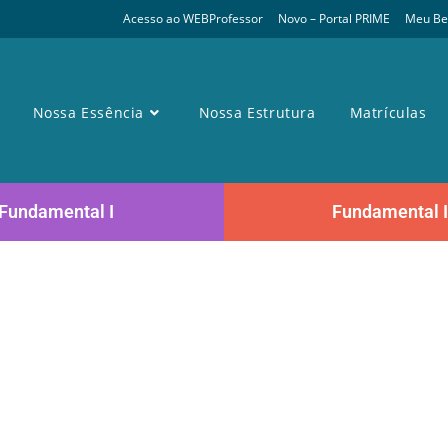
Acesso ao WEBProfessor
Novo – Portal PRIME
Meu Ber
Nossa Essência
Nossa Estrutura
Matrículas
Fundamental I
Fundamental I